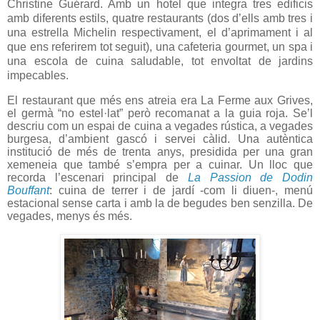
Christine Guérard. Amb un hotel que integra tres edificis
amb diferents estils, quatre restaurants (dos d’ells amb tres i
una estrella Michelin respectivament, el d’aprimament i al
que ens referirem tot seguit), una cafeteria gourmet, un spa i
una escola de cuina saludable, tot envoltat de jardins
impecables.
El restaurant que més ens atreia era La Ferme aux Grives,
el germà “no estel·lat” però recomanat a la guia roja. Se’l
descriu com un espai de cuina a vegades rústica, a vegades
burgesa, d’ambient gascó i servei càlid. Una autèntica
institució de més de trenta anys, presidida per una gran
xemeneia que també s’empra per a cuinar. Un lloc que
recorda l’escenari principal de
La Passion de Dodin
Bouffant
: cuina de terrer i de jardí -com li diuen-, menú
estacional sense carta i amb la de begudes ben senzilla. De
vegades, menys és més.