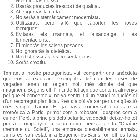
No cuinaràs massa.
Usaràs productes frescos i de qualitat.
Alleugeriràs la carta.
No seràs sistemàticament modernista.
Utilitzaràs, però, allò que t'aporten les noves
tècniques.
Evitaràs els marinats, el faisandatge i les
fermentacions…
Eliminaràs les salses pesades.
No ignoraràs la dietètica.
No disfressaràs les presentacions.
Seràs creatiu.
Tornant al nostre protagonista, vull compartir una anècdota
que ens va explicar i exemplifica bé com les coses de
vegades tenen un origen molt més simple del que
imaginem. Segons ell, l’inici de tot açò que contem, almenys
pel que el concerneix, no va ser fruit d'un estudi minuciós ni
d'un recorregut planificat. Res d'això! Va ser per una qüestió
més simple: l'amor. Ell ja havia començat una carrera
meteòrica a París, primer com a reboster i després com a
cuiner. Però, a principis dels setanta, va decidir deixar-ho tot
per a acompanyar la seua dona, hereva de la “Chaîne
thermale du Soleil”, una empresa d’establiments termals.
Junts es van establir a Eugénie-les-Bains, on ell es faria