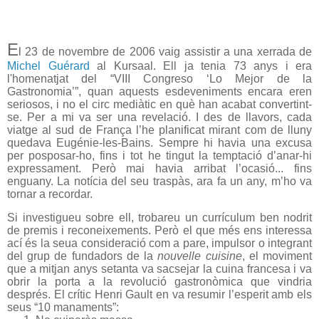
E
l 23 de novembre de 2006 vaig assistir a una xerrada de
Michel Guérard
al Kursaal. Ell ja tenia 73 anys i era
l'homenatjat del “VIII Congreso ‘Lo Mejor de la
Gastronomia’”, quan aquests esdeveniments encara eren
seriosos, i no el circ mediàtic en què han acabat convertint-
se. Per a mi va ser una revelació. I des de llavors, cada
viatge al sud de França l’he planificat mirant com de lluny
quedava Eugénie-les-Bains. Sempre hi havia una excusa
per posposar-ho, fins i tot he tingut la temptació d’anar-hi
expressament. Però mai havia arribat l’ocasió... fins
enguany. La notícia del seu traspàs, ara fa un any, m’ho va
tornar a recordar.
Si investigueu sobre ell, trobareu un currículum ben nodrit
de premis i reconeixements. Però el que més ens interessa
ací és la seua consideració com a pare, impulsor o integrant
del grup de fundadors de la
nouvelle cuisine
, el moviment
que a mitjan anys setanta va sacsejar la cuina francesa i va
obrir la porta a la revolució gastronòmica que vindria
després. El crític Henri Gault en va resumir l’esperit amb els
seus “10 manaments”: