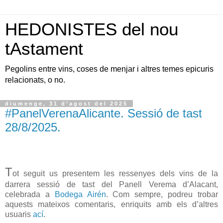
HEDONISTES del nou
tAstament
Pegolins entre vins, coses de menjar i altres temes epicuris
relacionats, o no.
diumenge, 31 d’agost del 2025
#PanelVerenaAlicante. Sessió de tast
28/8/2025.
T
ot seguit us presentem les ressenyes dels vins de la
darrera sessió de tast del Panell Verema d’Alacant,
celebrada a
Bodega Airén
. Com sempre, podreu trobar
aquests mateixos comentaris, enriquits amb els d’altres
usuaris
ací
.