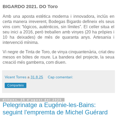
BIGARDO 2021. DO Toro
Amb una aposta estètica moderna i innovadora, inclús en
certa manera irreverent, Bodegas Bigardo defineix els seus
vins com: “lógicos, auténticos, sin límites”. El celler situa el
seu inici a 2016, però treballen amb vinyes (20 ha pròpies i
10 ha deixades) de més de quaranta anys. Artesania i
intervenció mínima.
Vi negre de Tinta de Toro, de vinya cinquantenària, criat deu
mesos en bótes de roure. La bandera del projecte, la seua
creació més gamberra, com diuen.
Vicent Torres
a
31.8.25
Cap comentari:
Comparteix
dilluns, 25 d’agost del 2025
Pelegrinatge a Eugénie-les-Bains:
seguint l’empremta de Michel Guérard